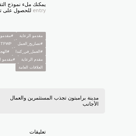
يمكنك ملء نموذج التقي
entry
للحصول على تق
مقدمو الرعاية
#مقدمو_
#تصاريح_العمل
CTFWP
#العمل_في_كندا
#الهجر
مقدم الرعاية
#مقدمو ال
العلاقات العامة
مدينة برامبتون تجذب المستثمرين والعمال
الأجانب
تعليقات