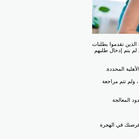
الدائمة لمقدمي الرعاية الذين تقدموا بطلبات
 المنزلي أو فئة عمال الدعم المنزلي في عام 2020 ، ولكن لم يتم إدخال طلبهم
في عام 2020 طلبًا ضمن الفئتين ، ولم تتم مراجعة
ود المعالجة
Office WhatsApp + 1-289-997-3 لمناقشة فرصتك في الهجرة