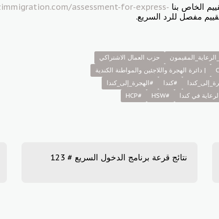
يم الخاص بنا
zimmigration.com/assessment-for-express-
ييم مفصل للرد السريع.
الرعاية_المقيمون
حزب العمال الاشتراكي
| دائرة الهجرة واللاجئين والمواطنة الكندية
ة_إلى_كندا
#كندا
#الهجرة_إلى_كندا
رعاية في كندا
#HSW
#HCP
نتائج قرعة برنامج الدخول السريع # 123