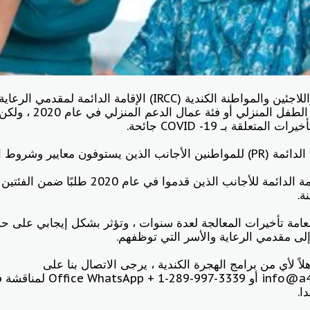
ستمنح دائرة الهجرة واللاجئين والمواطنة الكندية (IRCC) الإقامة 
ضمن فئة مقدم رعاية الطفل
متعلقة بـ COVID -19 جائحة.
عايير وشروط الأهلية المحددة.
سيتم إصدار حالة الإقامة الدائمة للأجانب الذين قدموا 
ة.
عامة تأخيرات المعالجة لعدة سنوات ، وتؤثر بشكل إيجابي على حد
 إلى مقدمي الرعاية والأسر التي توظفهم.
اً لأي من برامج الهجرة الكندية ، يرجى الاتصال بنا على
info@a4zimmigration.com أو 339
ا.