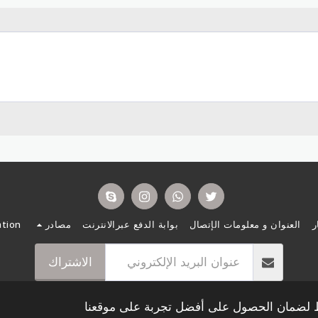
ر
العنوان و معلومات الإتصال
بوابة الدفع عبرالانترنت
مصادر
ation
الاشتراك
حقوق النشر © 2026 جميع الحقوق محفوظة -
A4Z كندا لخدمات الهجرة
اط لضمان الحصول على أفضل تجربة على موقعنا