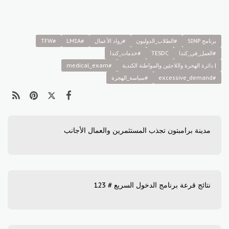
برنامج SINP
#الطلاب_الدوليون
#رواد الأعمال
#LMIA
#TFW
#العمل_في_كندا
TESDC
#خدمات_كندا
| دائرة الهجرة واللاجئين والمواطنة الكندية
#medical_exam
#excessive_demand
#سياسة_الهجرة
مدينة برامبتون تجذب المستثمرين والعمال الأجانب
نتائج قرعة برنامج الدخول السريع # 123