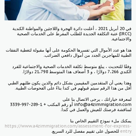
في 20 أبريل 2021 ، أعلنت دائرة الهجرة واللاجئين والمواطنة الكندية
(IRCC)
عتبة التكلفة الجديدة للطلب المفرط على الخدمات الصحية
والاجتماعية.
هذا هو عدد الأموال التي تفسرها الحكومة على أنها مقبولة لتغطية النفقات
الطبية للمهاجرين الجدد من أموال دافعي الضرائب.
وفقًا للتحديث ، يبلغ متوسط تكلفة الخدمات الصحية والاجتماعية للفرد
الكندي 7،266 دولارًا ، و 3 أضعاف هذا المتوسط 21،798 دولارًا.
وهذا يعني أن المتقدمين المقيمين بشكل دائم والذين يكون طلبهم الطبي
أقل من هذا الرقم سيتم قبولهم في كندا بناءً على الفحوصات الطبية.
لمعرفة خياراتك ، يرجى الاتصال بنا على
info@a4zimmigration.com أو رقم المكتب + 1-289-997-3339
لمناقشة فرصتك للعيش والعمل في كندا.
يمكنك ملء نموذج التقييم الخاص بنا
https://www.a4zimmigration.com/assessment-for-express-
entry
للحصول على تقييم مفصل للرد السريع.