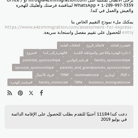
يرجى الاتصال بمكتبنا على info@a4zimmigration.com أو Office /
WhatsApp + 1-289-997-3339 لمناقشة فرصتك وأهليتك للهجرة
والعيش والعمل في كندا.
يمكنك ملء نموذج التقييم الخاص بنا
https://www.a4zimmigration.com/assessment-for-express-
entry
للحصول على تقييم مفصل واستجابة سريعة.
#هجرة_العائلة
#كفالة_الزوج
العلاقات العامة
| دائرة الهجرة واللاجئين والمواطنة الكندية
#الهجرة_إلى_كندا
#متزوج
#family_sponsorship
#رعاية_الوالدين
#parental_sponsorhip
#spousal_sponsorship
#parents_and_grandparents_sponsorship
＋PGP
أونتاريو
#nominations
TPNP
#رواد الأعمال
#business_immigrations
#TRP
#family_violence
#سياسة_الهجرة
دعت كندا 11184 أجنبيًا للتقدم بطلب للحصول على الإقامة الدائمة
في يوليو 2019