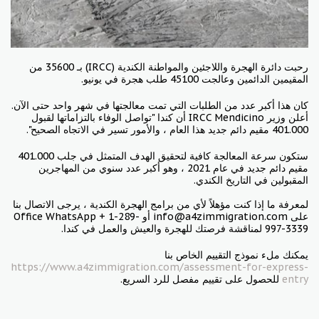
رحبت دائرة الهجرة واللاجئين والمواطنة الكندية (IRCC) بـ 35600 من
المقيمين الدائمين وعالجت 45100 طلب هجرة في يونيو.
كان هذا أكبر عدد من الطلبات التي تمت معالجتها في شهر واحد حتى الآن.
أعلن وزير IRCC Mendicino أن كندا "تواصل الوفاء بالتزاماتها لقبول
401.000 مقيم دائم جديد هذا العام ، والأمور تسير في الاتجاه الصحيح".
ستكون سرعة المعالجة كافية لتحقيق الهدف المتمثل في جلب 401.000
مقيم دائم جديد في عام 2021 ، وهو أكبر عدد سنوي من المهاجرين
المقبولين في التاريخ الكندي.
لمعرفة ما إذا كنت مؤهلاً لأي من برامج الهجرة الكندية ، يرجى الاتصال بنا
على info@a4zimmigration.com أو Office WhatsApp + 1-289-
997-3339 لمناقشة فرصتك للهجرة والعيش والعمل في كندا.
يمكنك ملء نموذج التقييم الخاص بنا
https://www.a4zimmigration.com/assessment-for-express-
entry
للحصول على تقييم مفصل للرد السريع.