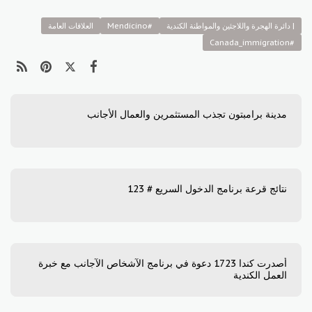
| دائرة الهجرة واللاجئين والمواطنة الكندية
#Mendicino
العلاقات العامة
#Canada_immigration
مدينة برامبتون تجذب المستثمرين والعمال الأجانب
نتائج قرعة برنامج الدخول السريع # 123
أصدرت كندا 1723 دعوة في برنامج الآشخاص الآجانب مع خبرة
العمل الكندية