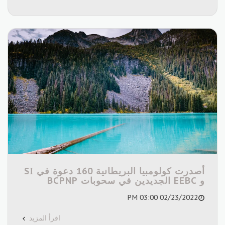
أصدرت كولومبيا البريطانية 160 دعوة في SI
و EEBC الجديدين في سحوبات BCPNP
02/23/2022 03:00 PM
اقرأ المزيد