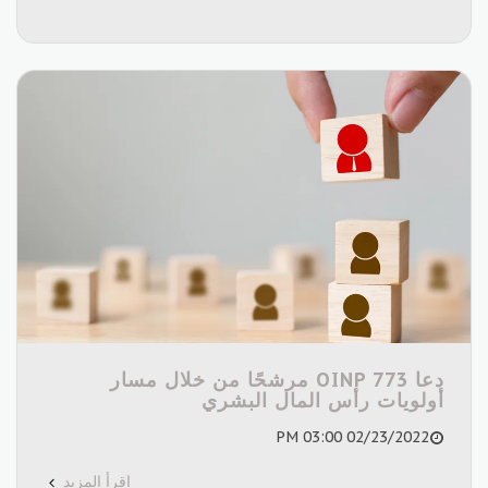
دعا OINP 773 مرشحًا من خلال مسار
أولويات رأس المال البشري
02/23/2022 03:00 PM
اقرأ المزيد