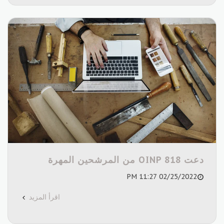
دعت OINP 818 من المرشحين المهرة
02/25/2022 11:27 PM
اقرأ المزيد